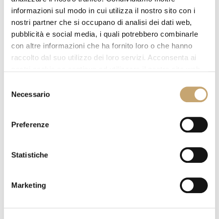
informazioni sul modo in cui utilizza il nostro sito con i
Dichiarazione Cookie aggiornata l'ultima volta il
nostri partner che si occupano di analisi dei dati web,
31/07/2026 da
Cookiebot
:
pubblicità e social media, i quali potrebbero combinarle
con altre informazioni che ha fornito loro o che hanno
Necessario (2)
raccolto dal suo utilizzo dei loro servizi. Acconsenta ai
nostri cookie se continua ad utilizzare il nostro sito web.
I cookie necessari aiutano a contribuire a
Selezione
rendere fruibile un sito web abilitando le
Necessario
del
funzioni di base come la navigazione della
consenso
pagina e l'accesso alle aree protette del sito. Il
sito web non può funzionare correttamente
Preferenze
senza questi cookie.
Statistiche
Durata
massima
Nome
Fornitore
Scopo
di
Marketing
archiviazione
CookieC
Cookiebo
Memorizza lo
1 anno