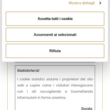
onsent
t
stato del
Mostra dettagli
consenso ai
cookie
Accetta tutti i cookie
dell'utente per il
dominio corrente
Acconsenti ai selezionati
PHPSES
www.lab
Preserva gli stati
1
SID
ussoladi
dell'utente nelle
giorno
muggia.it
diverse pagine
Rifiuta
del sito.
Statistiche (2)
I cookie statistici aiutano i proprietari del sito
web a capire come i visitatori interagiscono
con i siti raccogliendo e trasmettendo
informazioni in forma anonima.
Durata