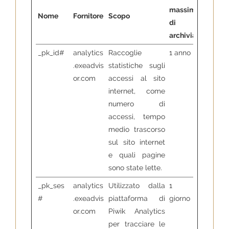
massima
Nome
Fornitore
Scopo
di
archiviazione
_pk_id#
analytics
Raccoglie
1 anno
.exeadvis
statistiche sugli
or.com
accessi al sito
internet, come
numero di
accessi, tempo
medio trascorso
sul sito internet
e quali pagine
sono state lette.
_pk_ses
analytics
Utilizzato dalla
1
#
.exeadvis
piattaforma di
giorno
or.com
Piwik Analytics
per tracciare le