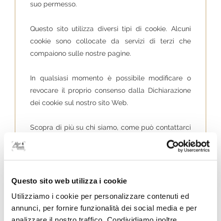
suo permesso.
Questo sito utilizza diversi tipi di cookie. Alcuni
cookie sono collocate da servizi di terzi che
compaiono sulle nostre pagine.
In qualsiasi momento è possibile modificare o
revocare il proprio consenso dalla Dichiarazione
dei cookie sul nostro sito Web.
Scopra di più su chi siamo, come può contattarci
e come trattiamo i dati personali nella nostra
Informativa sulla privacy.
Il tuo consenso si applica ai seguenti siti web:
Questo sito web utilizza i cookie
www.labussoladimuggia.it
Utilizziamo i cookie per personalizzare contenuti ed
Il tuo stato attuale: Rifiuta.
annunci, per fornire funzionalità dei social media e per
Modifica consenso
analizzare il nostro traffico. Condividiamo inoltre