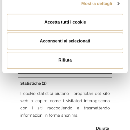
onsent
t
stato del
Mostra dettagli
consenso ai
cookie
Accetta tutti i cookie
dell'utente per il
dominio corrente
Acconsenti ai selezionati
PHPSES
www.lab
Preserva gli stati
1
SID
ussoladi
dell'utente nelle
giorno
muggia.it
diverse pagine
Rifiuta
del sito.
Statistiche (2)
I cookie statistici aiutano i proprietari del sito
web a capire come i visitatori interagiscono
con i siti raccogliendo e trasmettendo
informazioni in forma anonima.
Durata