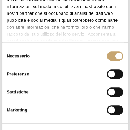
informazioni sul modo in cui utilizza il nostro sito con i
Dichiarazione Cookie aggiornata l'ultima volta il
nostri partner che si occupano di analisi dei dati web,
31/07/2026 da
Cookiebot
:
pubblicità e social media, i quali potrebbero combinarle
con altre informazioni che ha fornito loro o che hanno
Necessario (2)
raccolto dal suo utilizzo dei loro servizi. Acconsenta ai
nostri cookie se continua ad utilizzare il nostro sito web.
I cookie necessari aiutano a contribuire a
Selezione
rendere fruibile un sito web abilitando le
Necessario
del
funzioni di base come la navigazione della
consenso
pagina e l'accesso alle aree protette del sito. Il
sito web non può funzionare correttamente
Preferenze
senza questi cookie.
Statistiche
Durata
massima
Nome
Fornitore
Scopo
di
Marketing
archiviazione
CookieC
Cookiebo
Memorizza lo
1 anno