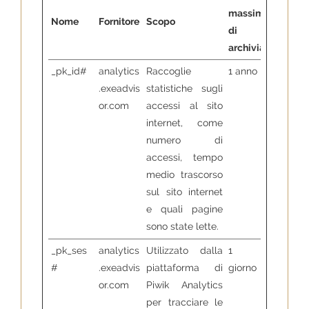
massima
Nome
Fornitore
Scopo
di
archiviazione
_pk_id#
analytics
Raccoglie
1 anno
.exeadvis
statistiche sugli
or.com
accessi al sito
internet, come
numero di
accessi, tempo
medio trascorso
sul sito internet
e quali pagine
sono state lette.
_pk_ses
analytics
Utilizzato dalla
1
#
.exeadvis
piattaforma di
giorno
or.com
Piwik Analytics
per tracciare le