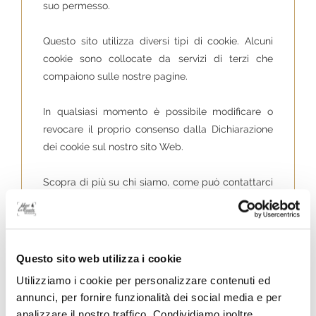
suo permesso.
Questo sito utilizza diversi tipi di cookie. Alcuni
cookie sono collocate da servizi di terzi che
compaiono sulle nostre pagine.
In qualsiasi momento è possibile modificare o
revocare il proprio consenso dalla Dichiarazione
dei cookie sul nostro sito Web.
Scopra di più su chi siamo, come può contattarci
e come trattiamo i dati personali nella nostra
Informativa sulla privacy.
Il tuo consenso si applica ai seguenti siti web:
Questo sito web utilizza i cookie
www.labussoladimuggia.it
Utilizziamo i cookie per personalizzare contenuti ed
Il tuo stato attuale: Rifiuta.
annunci, per fornire funzionalità dei social media e per
Modifica consenso
analizzare il nostro traffico. Condividiamo inoltre