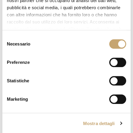
nostri partner che si occupano di analisi dei dati web,
pubblicità e social media, i quali potrebbero combinarle
con altre informazioni che ha fornito loro o che hanno
raccolto dal suo utilizzo dei loro servizi. Acconsenta ai
nostri cookie se continua ad utilizzare il nostro sito web.
Selezione
Necessario
del
consenso
Preferenze
Einzelzimmer
Statistiche
Dieses Zimmer verfügt über Holzböden, marineblaue
Stoffe und einen Flachbild-Sat-TV. Das eigene Bad ist
Marketing
mit einer Dusche, ...
Zimmergröße 9 mq²
• Dusche
Mostra dettagli
• Klimaanlage